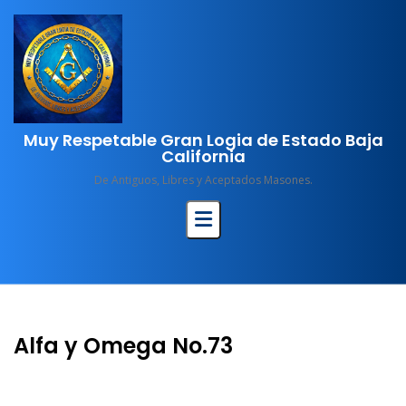
Skip
to
content
Muy Respetable Gran Logia de Estado Baja
California
De Antiguos, Libres y Aceptados Masones.
Alfa y Omega No.73