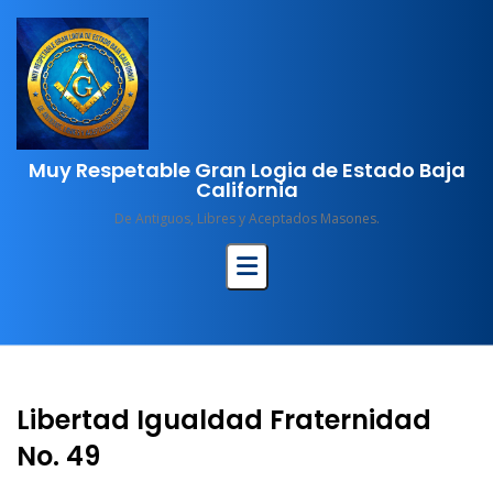
Skip
to
content
Muy Respetable Gran Logia de Estado Baja
California
De Antiguos, Libres y Aceptados Masones.
Libertad Igualdad Fraternidad
No. 49