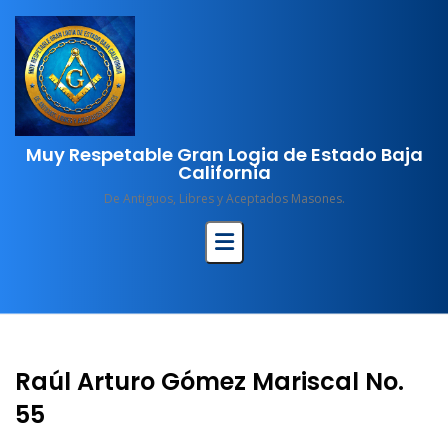
Skip
to
content
Muy Respetable Gran Logia de Estado Baja
California
De Antiguos, Libres y Aceptados Masones.
Raúl Arturo Gómez Mariscal No.
55