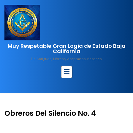
Skip
to
content
Muy Respetable Gran Logia de Estado Baja
California
De Antiguos, Libres y Aceptados Masones.
Obreros Del Silencio No. 4