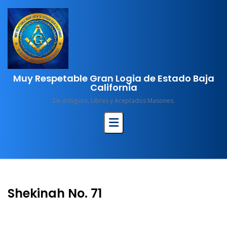
Skip
to
content
Muy Respetable Gran Logia de Estado Baja
California
De Antiguos, Libres y Aceptados Masones.
Shekinah No. 71